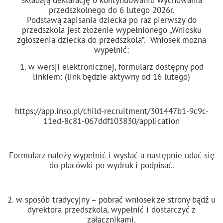
składają deklarację o kontynuowaniu wychowania
przedszkolnego do 6 lutego 2026r.
Podstawą zapisania dziecka po raz pierwszy do
przedszkola jest złożenie wypełnionego „Wniosku
zgłoszenia dziecka do przedszkola”. Wniosek można
wypełnić:
1. w wersji elektronicznej, formularz dostępny pod
linkiem: (link będzie aktywny od 16 lutego)
https://app.inso.pl/child-recruitment/301447b1-9c9c-
11ed-8c81-067ddf103830/application
Formularz należy wypełnić i wysłać a następnie udać się
do placówki po wydruk i podpisać.
2. w sposób tradycyjny – pobrać wniosek ze strony bądź u
dyrektora przedszkola, wypełnić i dostarczyć z
załącznikami.