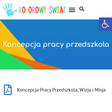
Otwórz
Koncepcja pracy przedszkola
Koncepcja Pracy Przedszkola, Wizja i Misja