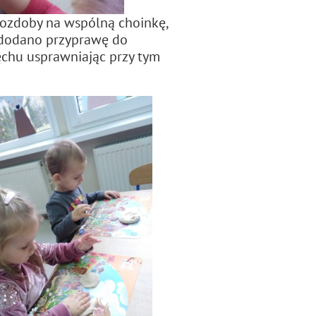
y ozdoby na wspólną choinkę,
j dodano przyprawę do
węchu usprawniając przy tym