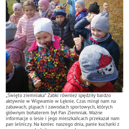
„Święto ziemniaka” Żabki również spędziły bardzo
aktywnie w Wigwamie w Łęknie. Czas minął nam na
zabawach, pląsach i zawodach sportowych, których
głównym bohaterem był Pan Ziemniak. Ważne
informacje o lesie i jego mieszkańcach przekazał nam
pan leśniczy. Na koniec naszego dnia, panie kucharki z