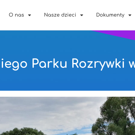
O nas
Nasze dzieci
Dokumenty
iego Parku Rozrywki 