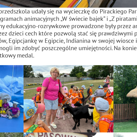
 przedszkola udały się na wycieczkę do Pirackiego Pa
ramach animacyjnych „W świecie bajek” i „Z piratami
ramy edukacyjno-rozrywkowe prowadzone były przez a
zez dzieci cech które pozwolą stać się prawdziwymi p
ów, Egipcjankę w Egipcie, Indianina w swojej wiosce i
ogli im zdobyć poszczególne umiejętności. Na konie
ątkowy medal.