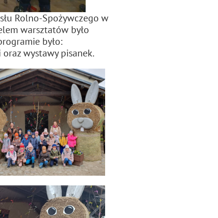
ysłu Rolno-Spożywczego w
 celem warsztatów było
programie było:
i oraz wystawy pisanek.