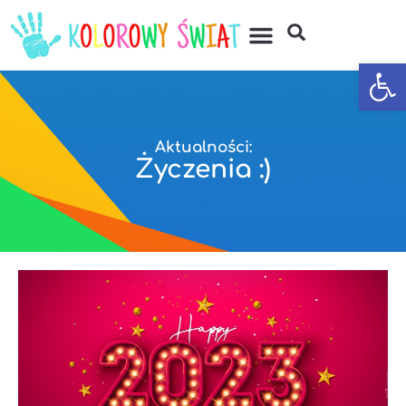
Otwórz
Aktualności:
Życzenia :)